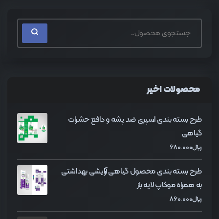
محصولات اخیر
طرح بسته بندی اسپری ضد پشه و دافع حشرات
گیاهی
﷼
680.000
طرح بسته بندی محصول گیاهی آرایشی بهداشتی
به همراه موکاپ لایه باز
﷼
860.000