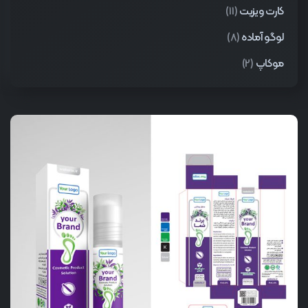
کارت ویزیت
(11)
لوگو آماده
(8)
موکاپ
(2)