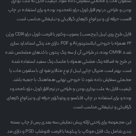
سلفون مات یا مخملی سفارش داده شود. کیفیت فایل به علت برداری
بودن و طراحی در نرم افزار کورل دراو نامحدود بوده و برای استفاده در چاپ
افست حرفه ای و نیز انواع کارهای گرافیکی و تبلیغاتی مناسب است.
فایل طرح روی لیبل (برچسب) بصورت وکتور با فرمت کورل دراو CDR ورژن
22 همراه با خروجی ایلاستریتور Ai و PDF دارای مد رنگی استاندارد سازی
شده CMYK بوده، در طراحی آن از سه رنگ پنتون با کدهای مشخص شده
در طرح به اضافه رنگ مشکی همراه با ماسک رنگ سفید استفاده شده
است. بهتر است متریال چاپی لیبل از نوع متالایز نقره ای با سلفون مات یا
مخملی سفارش داده شود تا خروجی نهایی هماهنگ با جعبه باشد.
کیفیت فایل به علت برداری بودن و طراحی در نرم افزار کورل دراو نامحدود
بوده و برای استفاده در چاپ فلکسو و روتوگراور حرفه ای و نیز انواع کارهای
گرافیکی و تبلیغاتی مناسب است.
این مجموعه برای راحتی ارائه پیش نمایش سه بعدی پس از چاپ بسته
بندی شامل یک فایل موکاپ یا پیکرنما با فرمت فتوشاپ PSD و دارای مد