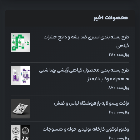
محصولات اخیر
طرح بسته بندی اسپری ضد پشه و دافع حشرات
گیاهی
﷼
680.000
طرح بسته بندی محصول گیاهی آرایشی بهداشتی
به همراه موکاپ لایه باز
﷼
860.000
تراکت ریسو لایه باز فروشگاه لباس و کفش
﷼
200.000
وکتور لوگوی کارخانه تولیدی حوله و منسوجات
﷼
200.000