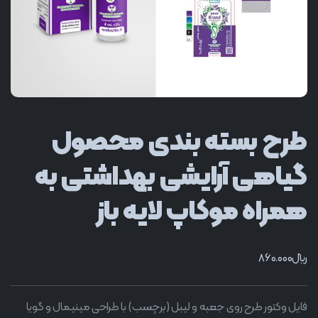
طرح بسته بندی محصول
گیاهی آرایشی بهداشتی به
همراه موکاپ لایه باز
﷼
860.000
فایل وکتور طرح روی جعبه و لیبل (برچسب) با طراحی مینیمال و گویا