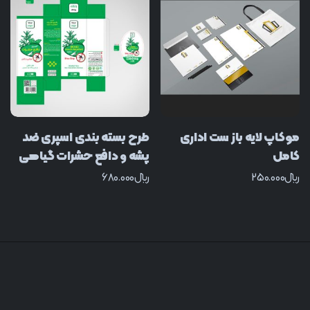
موکاپ لایه باز ست اداری
طرح بسته بندی اسپری ضد
کامل
پشه و دافع حشرات گیاهی
﷼
250.000
﷼
680.000