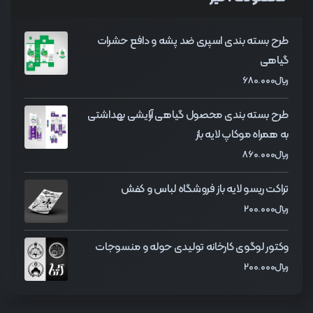
طرح بسته بندی اسپری ضد پشه و دافع حشرات
گیاهی
﷼
680.000
طرح بسته بندی محصول گیاهی آرایشی بهداشتی
به همراه موکاپ لایه باز
﷼
860.000
تراکت ریسو لایه باز فروشگاه لباس و کفش
﷼
200.000
وکتور لوگوی کارخانه تولیدی حوله و منسوجات
﷼
200.000