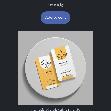
﷼
200.000
Add to cart
کارت ویزیت لایه باز میکاپ آرتیست