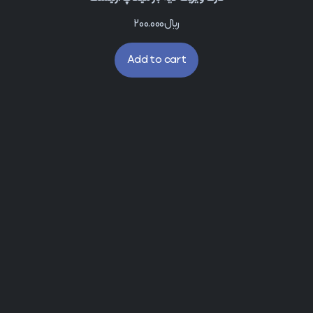
﷼
200.000
Add to cart