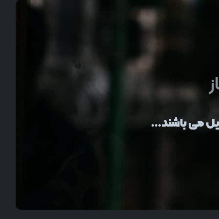
ز
یل
می باشند…