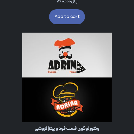
﷼
860.000
Add to cart
وکتور لوگوی فست فود و پیتزا فروشی