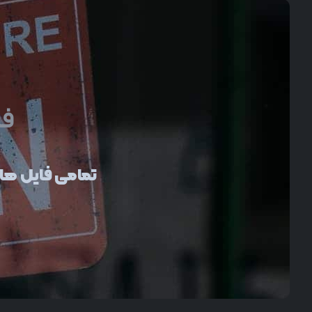
فر
تمامی فایل ها ب