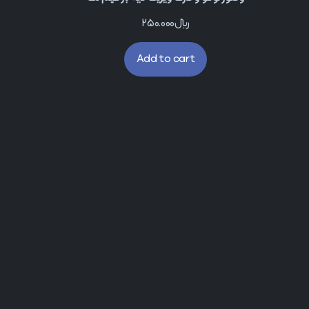
﷼
250.000
Add to cart