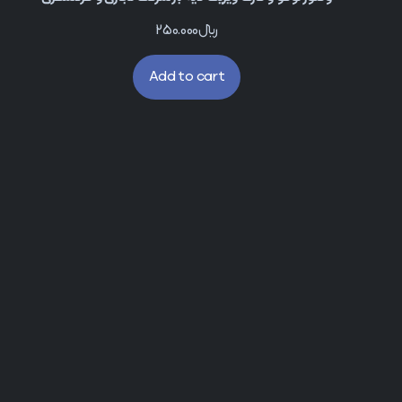
﷼
250.000
Add to cart