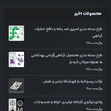
محصولات اخیر
طرح بسته بندی اسپری ضد پشه و دافع حشرات
گیاهی
﷼
680.000
طرح بسته بندی محصول گیاهی آرایشی بهداشتی
به همراه موکاپ لایه باز
﷼
860.000
تراکت ریسو لایه باز فروشگاه لباس و کفش
﷼
200.000
وکتور لوگوی کارخانه تولیدی حوله و منسوجات
﷼
200.000