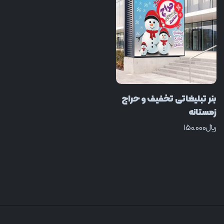
بنر تبلیغاتی تخفیف و حراج
زمستانه
﷼
150.000