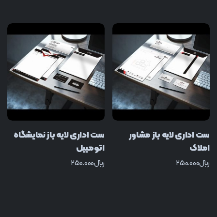
ست اداری لایه باز مشاور
ست اداری لایه باز نمایشگاه
املاک
اتومبیل
﷼
250.000
﷼
250.000