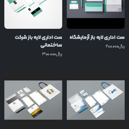
ست اداری لایه باز آزمایشگاه
ست اداری لایه باز شرکت
ساختمانی
﷼
200.000
﷼
300.000