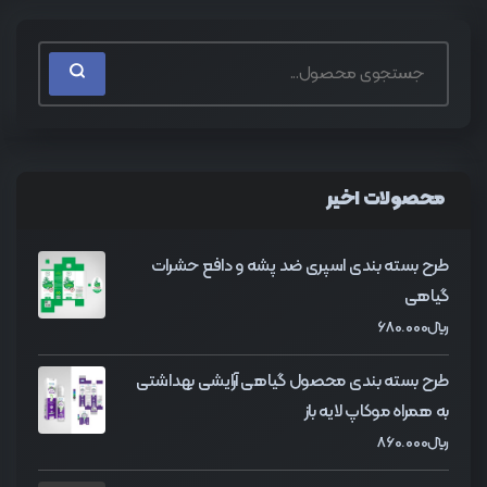
محصولات اخیر
طرح بسته بندی اسپری ضد پشه و دافع حشرات
گیاهی
﷼
680.000
طرح بسته بندی محصول گیاهی آرایشی بهداشتی
به همراه موکاپ لایه باز
﷼
860.000