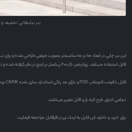
بنر تبلیغاتی تخفیف و 
این بنر چاپی در ابعاد 100 در 100 سانتیمتر بصورت مربعی ط
قابل استفاده میباشد. رزولیشن کار 200 پیکسل بر اینچ در نظر گرفته شده و تا 3 برابر اندازه فعلی بدون افت کیفیت قابلیت چاپ دارد.
فایل با فرمت فتوشاپ PSD و دارای مد رنگی استاندارد سازی شده CMYK بوده و برای چاپ مناسب است.
تمامی اجزای طرح لایه باز و قابل تغییر میباشند.
برای خرید و دانلود این فایل به لینک زیر در افرافایل مراجعه فرمایید: