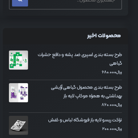
محصولات اخیر
طرح بسته بندی اسپری ضد پشه و دافع حشرات
گیاهی
﷼
680.000
طرح بسته بندی محصول گیاهی آرایشی
بهداشتی به همراه موکاپ لایه باز
﷼
860.000
تراکت ریسو لایه باز فروشگاه لباس و کفش
﷼
200.000