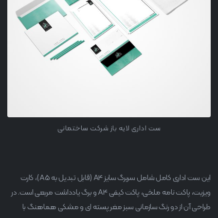
ست اداری لایه باز شرکت ساختمانی
این ست اداری کامل شامل سربرگ سایز A4 (قابل تبدیل به A5)، کارت
ویزیت، پاکت نامه ملخی، پاکت کیفی A4 و برگ یادداشت مربعی است. در
طراحی آن از دو رنگ سازمانی سبز مغر پسته ای و مشکی هماهنگ با