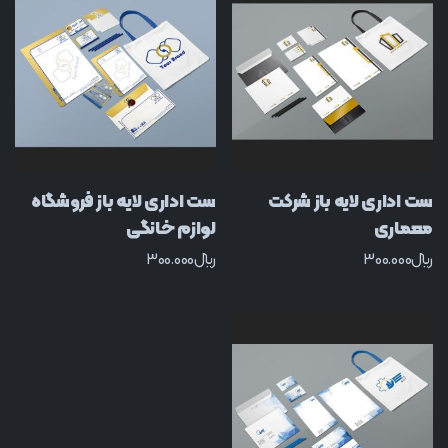
ست اداری لایه باز شرکت
ست اداری لایه باز فروشگاه
معماری
لوازم خانگی
﷼
300.000
﷼
300.000