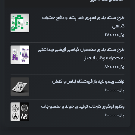
طرح بسته بندی اسپری ضد پشه و دافع حشرات
گیاهی
﷼
680.000
طرح بسته بندی محصول گیاهی آرایشی بهداشتی
به همراه موکاپ لایه باز
﷼
860.000
تراکت ریسو لایه باز فروشگاه لباس و کفش
﷼
200.000
وکتور لوگوی کارخانه تولیدی حوله و منسوجات
﷼
200.000