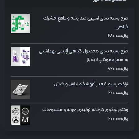
طرح بسته بندی اسپری ضد پشه و دافع حشرات
گیاهی
﷼
680.000
طرح بسته بندی محصول گیاهی آرایشی بهداشتی
به همراه موکاپ لایه باز
﷼
860.000
تراکت ریسو لایه باز فروشگاه لباس و کفش
﷼
200.000
وکتور لوگوی کارخانه تولیدی حوله و منسوجات
﷼
200.000