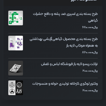
طرح بسته بندی اسپری ضد پشه و دافع حشرات
گیاهی
﷼
680.000
طرح بسته بندی محصول گیاهی آرایشی بهداشتی
به همراه موکاپ لایه باز
﷼
860.000
تراکت ریسو لایه باز فروشگاه لباس و کفش
﷼
200.000
وکتور لوگوی کارخانه تولیدی حوله و منسوجات
﷼
200.000