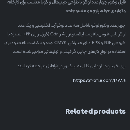
فایل وکتور چهار عدد لوگو با طراحی مینیمال و گویا مناسب برای کارخانه
و تولیدی حوله، پارچه و منسوجات:
چهار عدد وکتور لوگو شامل سه عدد لوگوآرت انگلیسی و یک عدد
لوگوتایپ فارسی با فرمت ایلاستریتور Ai و Cdr (کورل ورژن 22) ، همراه با
خروجی PDF و EPS دارای مد رنگی CMYK بوده و با کیفیت نامحدود برای
استفاده در انواع کارهای چاپی، گرافیکی و تبلیغاتی طراحی شده است.
برای خرید و دانلود این فایل به لینک زیر در افرافایل مراجعه فرمایید:
https://afrafile.com/f/17891
Related products