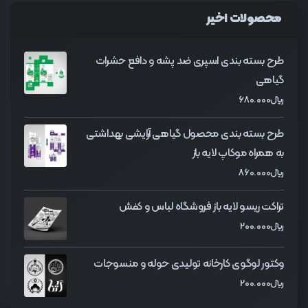
محصولات اخیر
طرح بسته بندی اسپری ضد پشه و دافع حشرات
گیاهی
﷼
680.000
طرح بسته بندی محصول گیاهی آرایشی بهداشتی
به همراه موکاپ لایه باز
﷼
860.000
تراکت ریسو لایه باز فروشگاه لباس و کفش
﷼
200.000
وکتور لوگوی کارخانه تولیدی حوله و منسوجات
﷼
200.000