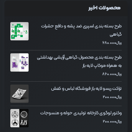
محصولات اخیر
طرح بسته بندی اسپری ضد پشه و دافع حشرات
گیاهی
﷼
680.000
طرح بسته بندی محصول گیاهی آرایشی بهداشتی
به همراه موکاپ لایه باز
﷼
860.000
تراکت ریسو لایه باز فروشگاه لباس و کفش
﷼
200.000
وکتور لوگوی کارخانه تولیدی حوله و منسوجات
﷼
200.000