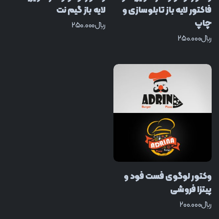
فاکتور لایه باز تابلوسازی و
لایه باز گیم نت
چاپ
﷼
250.000
﷼
250.000
وکتور لوگوی فست فود و
پیتزا فروشی
﷼
200.000